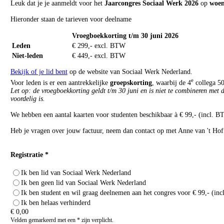
Leuk dat je je aanmeldt voor het
Jaarcongres Sociaal Werk 2026
op
woen
Hieronder staan de tarieven voor deelname
Vroegboekkorting t/m 30 juni 2026
Leden
€ 299,- excl. BTW
Niet-leden
€ 449,- excl. BTW
Bekijk of je lid bent
op de website van Sociaal Werk Nederland.
e
Voor leden is er een aantrekkelijke
groepskorting
, waarbij de 4
collega 50
Let op: de vroegboekkorting geldt t/m 30 juni en is niet te combineren met 
voordelig is.
We hebben een aantal kaarten voor studenten beschikbaar à € 99,- (incl. 
Heb je vragen over jouw factuur, neem dan contact op met Anne van 't Hof
Registratie *
Ik ben lid van Sociaal Werk Nederland
Ik ben geen lid van Sociaal Werk Nederland
Ik ben student en wil graag deelnemen aan het congres voor € 99,- (in
Ik ben helaas verhinderd
€
0,00
Velden gemarkeerd met een * zijn verplicht.